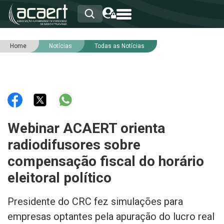
Home
Notícias
Todas as Notícias
HOME
INSTITUCIONAL
ASSOCIADOS
RCA
RNA
NOTÍCIAS
SERVIÇOS
Webinar ACAERT orienta
INTEGRIDADE
radiodifusores sobre
compensação fiscal do horário
eleitoral político
Presidente do CRC fez simulações para
empresas optantes pela apuração do lucro real