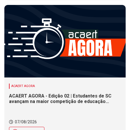
ACAERT AGORA
ACAERT AGORA - Edição 02 | Estudantes de SC
avançam na maior competição de educação
profissional do mundo. Evento nacional de
cerâmica analisa indústria em SC. Alesc encerra
inscrições para Certificação de Responsabilidade
07/08/2026
Social nesta sexta (7)