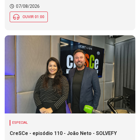
Chance de chuva diminui ao longo do dia, mas se
07/08/2026
mantém em parte de SC
OUVIR 01:00
ESPECIAL
CreSCe - episódio 110 - João Neto - SOLVEFY