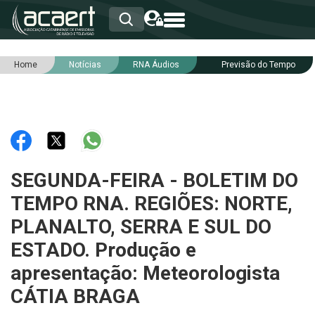
Home
Notícias
RNA Áudios
Previsão do Tempo
HOME
INSTITUCIONAL
ASSOCIADOS
RCA
RNA
NOTÍCIAS
SERVIÇOS
SEGUNDA-FEIRA - BOLETIM DO
INTEGRIDADE
TEMPO RNA. REGIÕES: NORTE,
PLANALTO, SERRA E SUL DO
ESTADO. Produção e
apresentação: Meteorologista
CÁTIA BRAGA