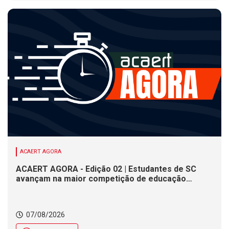
ACAERT AGORA
ACAERT AGORA - Edição 02 | Estudantes de SC
avançam na maior competição de educação
profissional do mundo. Evento nacional de
cerâmica analisa indústria em SC. Alesc encerra
inscrições para Certificação de Responsabilidade
07/08/2026
Social nesta sexta (7)