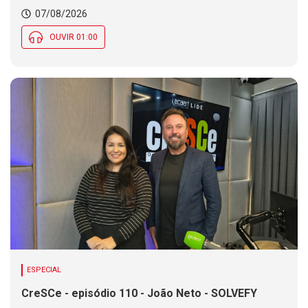
Chance de chuva diminui ao longo do dia, mas se
07/08/2026
mantém em parte de SC
OUVIR 01:00
ESPECIAL
CreSCe - episódio 110 - João Neto - SOLVEFY