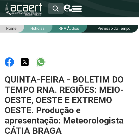
Home
Notícias
RNA Áudios
Previsão do Tempo
HOME
INSTITUCIONAL
ASSOCIADOS
RCA
RNA
NOTÍCIAS
SERVIÇOS
QUINTA-FEIRA - BOLETIM DO
INTEGRIDADE
TEMPO RNA. REGIÕES: MEIO-
OESTE, OESTE E EXTREMO
OESTE. Produção e
apresentação: Meteorologista
CÁTIA BRAGA