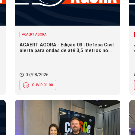
ACAERT AGORA
ACAERT AGORA - Edição 03 | Defesa Civil
alerta para ondas de até 3,5 metros no
litoral de SC. Município de SC encerra
inscrições para concurso público nesta
sexta (7). Festa das Origens celebra
tradições indígenas e de imigrantes em
07/08/2026
SC
OUVIR 01:00