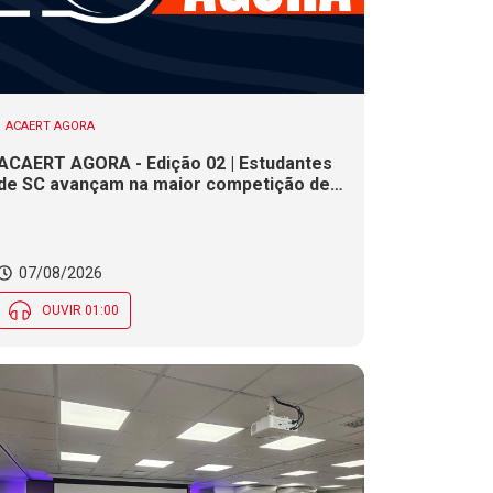
ACAERT AGORA
ACAERT AGORA - Edição 02 | Estudantes
de SC avançam na maior competição de
educação profissional do mundo. Evento
nacional de cerâmica analisa indústria em
SC. Alesc encerra inscrições para
Certificação de Responsabilidade Social
07/08/2026
nesta sexta (7)
OUVIR 01:00