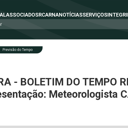
NAL
ASSOCIADOS
RCA
RNA
NOTÍCIAS
SERVIÇOS
INTEGRI
Previsão do Tempo
RA - BOLETIM DO TEMPO 
esentação: Meteorologista