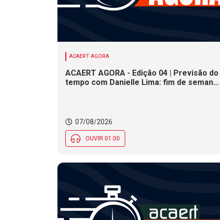
ACAERT AGORA
ACAERT AGORA - Edição 04 | Previsão do
tempo com Danielle Lima: fim de semana
terá redução nas temperaturas e chance
de temporais em SC
07/08/2026
OUVIR 01:00