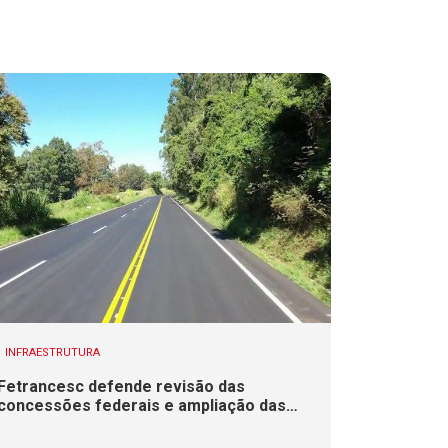
INFRAESTRUTURA
Fetrancesc defende revisão das
concessões federais e ampliação das
duplicações em rodovias de SC