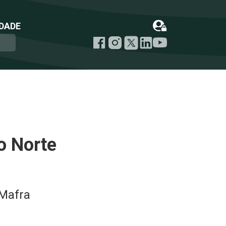
DADE
o Norte
 Mafra