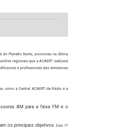
…
 do Planalto Norte, promoveu na última
reuniões regionais que a ACAERT realizará
odifusores e profissionais das emissoras
ea, como a Central ACAERT de Rádio e a
issoras AM para a faixa FM e o
ram os principais objetivos.
Das 17