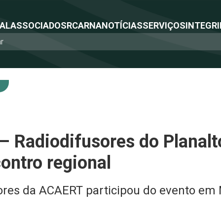
NAL
ASSOCIADOS
RCA
RNA
NOTÍCIAS
SERVIÇOS
INTEGRI
Radiodifusores do Planalt
ntro regional
ores da ACAERT participou do evento em