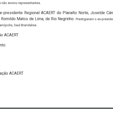
 não enviou representantes.
ce-presidente Regional ACAERT do Planalto Norte, Joselde Câ
, Romildo Matos de Lima, de Rio Negrinho.
Prestigiaram o ex-preside
anópolis, Saul Brandalise.
ção ACAERT
nto:
cação ACAERT