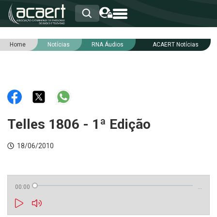
Home
Notícias
RNA Áudios
ACAERT Notícias
HOME
INSTITUCIONAL
ASSOCIADOS
RCA
RNA
NOTÍCIAS
SERVIÇOS
Telles 1806 - 1ª Edição
INTEGRIDADE
18/06/2010
00:00
…