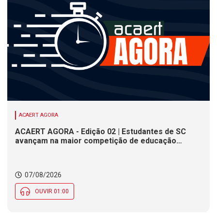
ACAERT AGORA
ACAERT AGORA - Edição 02 | Estudantes de SC
avançam na maior competição de educação
profissional do mundo. Evento nacional de
cerâmica analisa indústria em SC. Alesc encerra
inscrições para Certificação de Responsabilidade
07/08/2026
Social nesta sexta (7)
OUVIR 01:00