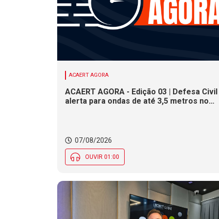
ACAERT AGORA
ACAERT AGORA - Edição 03 | Defesa Civil
alerta para ondas de até 3,5 metros no
litoral de SC. Município de SC encerra
inscrições para concurso público nesta
sexta (7). Festa das Origens celebra
tradições indígenas e de imigrantes em
07/08/2026
SC
OUVIR 01:00