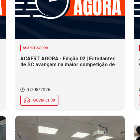
ACAERT AGORA
ACAERT AGORA - Edição 02 | Estudantes
de SC avançam na maior competição de
educação profissional do mundo. Evento
nacional de cerâmica analisa indústria em
SC. Alesc encerra inscrições para
Certificação de Responsabilidade Social
07/08/2026
nesta sexta (7)
OUVIR 01:00