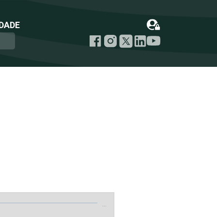
DADE
…