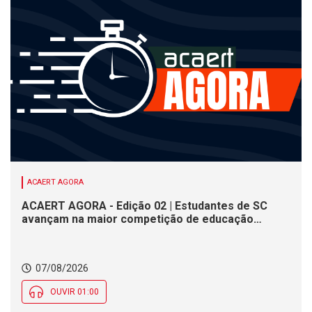
ACAERT AGORA
ACAERT AGORA - Edição 02 | Estudantes de SC
avançam na maior competição de educação
profissional do mundo. Evento nacional de
cerâmica analisa indústria em SC. Alesc encerra
inscrições para Certificação de Responsabilidade
07/08/2026
Social nesta sexta (7)
OUVIR 01:00