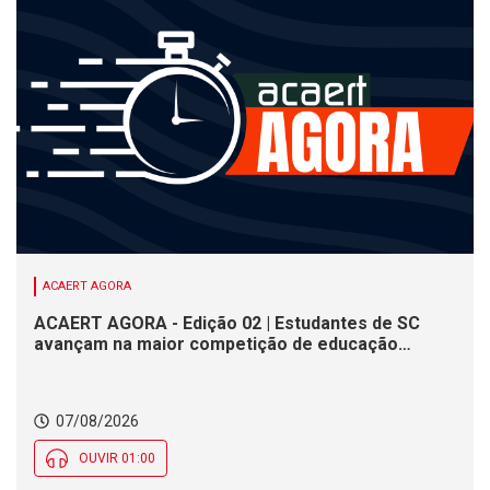
ACAERT AGORA
ACAERT AGORA - Edição 02 | Estudantes de SC
avançam na maior competição de educação
profissional do mundo. Evento nacional de
cerâmica analisa indústria em SC. Alesc encerra
inscrições para Certificação de Responsabilidade
07/08/2026
Social nesta sexta (7)
OUVIR 01:00