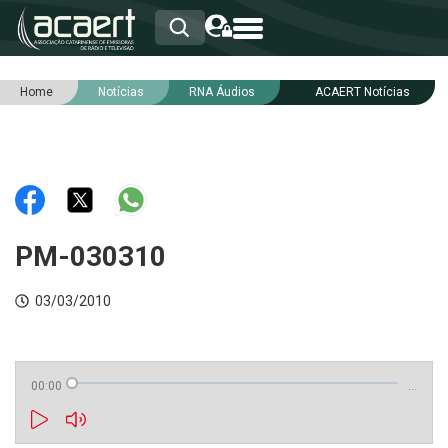
Home
Notícias
RNA Áudios
ACAERT Notícias
HOME
INSTITUCIONAL
ASSOCIADOS
RCA
RNA
NOTÍCIAS
SERVIÇOS
PM-030310
INTEGRIDADE
03/03/2010
00:00
…