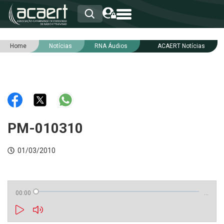
Home
Notícias
RNA Áudios
ACAERT Notícias
HOME
INSTITUCIONAL
ASSOCIADOS
RCA
RNA
NOTÍCIAS
SERVIÇOS
PM-010310
INTEGRIDADE
01/03/2010
00:00
…