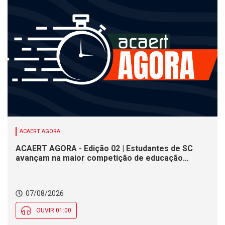
ACAERT AGORA
ACAERT AGORA - Edição 02 | Estudantes de SC
avançam na maior competição de educação
profissional do mundo. Evento nacional de
cerâmica analisa indústria em SC. Alesc encerra
inscrições para Certificação de Responsabilidade
07/08/2026
Social nesta sexta (7)
OUVIR 01:00