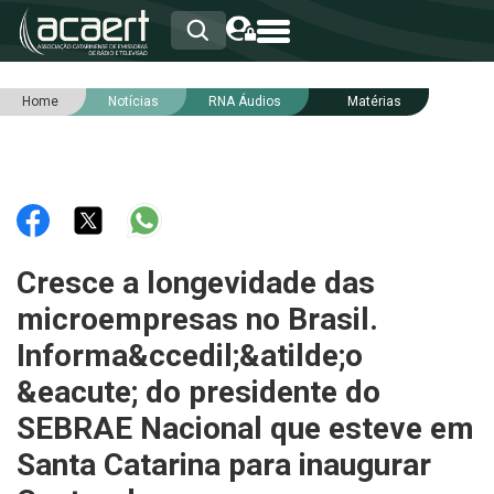
Home
Notícias
RNA Áudios
Matérias
HOME
INSTITUCIONAL
ASSOCIADOS
RCA
RNA
NOTÍCIAS
SERVIÇOS
Cresce a longevidade das
INTEGRIDADE
microempresas no Brasil.
Informa&ccedil;&atilde;o
&eacute; do presidente do
SEBRAE Nacional que esteve em
Santa Catarina para inaugurar