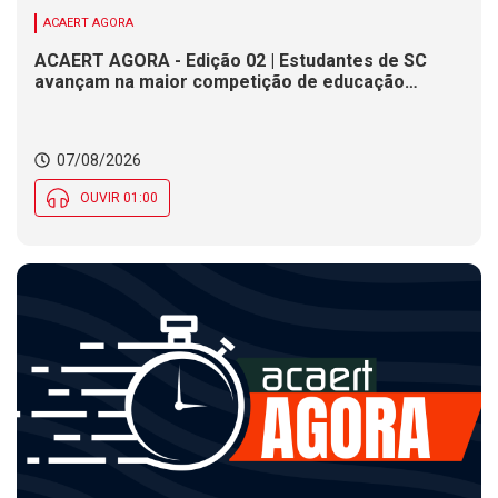
ACAERT AGORA
ACAERT AGORA - Edição 02 | Estudantes de SC
avançam na maior competição de educação
profissional do mundo. Evento nacional de
cerâmica analisa indústria em SC. Alesc encerra
inscrições para Certificação de Responsabilidade
07/08/2026
Social nesta sexta (7)
OUVIR 01:00