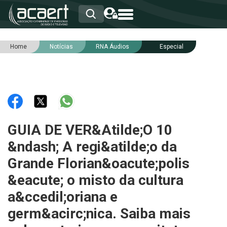
Home
Notícias
RNA Áudios
Especial
HOME
INSTITUCIONAL
ASSOCIADOS
RCA
RNA
NOTÍCIAS
SERVIÇOS
GUIA DE VER&Atilde;O 10
INTEGRIDADE
&ndash; A regi&atilde;o da
Grande Florian&oacute;polis
&eacute; o misto da cultura
a&ccedil;oriana e
germ&acirc;nica. Saiba mais