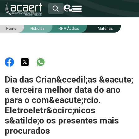
Home
Notícias
RNA Áudios
Matérias
HOME
INSTITUCIONAL
ASSOCIADOS
RCA
RNA
NOTÍCIAS
SERVIÇOS
Dia das Crian&ccedil;as &eacute;
INTEGRIDADE
a terceira melhor data do ano
para o com&eacute;rcio.
Eletroeletr&ocirc;nicos
s&atilde;o os presentes mais
procurados