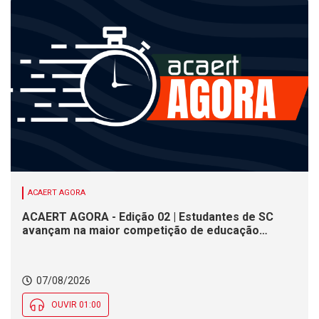
ACAERT AGORA
ACAERT AGORA - Edição 02 | Estudantes de SC
avançam na maior competição de educação
profissional do mundo. Evento nacional de
cerâmica analisa indústria em SC. Alesc encerra
inscrições para Certificação de Responsabilidade
07/08/2026
Social nesta sexta (7)
OUVIR 01:00