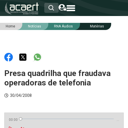
Home
Notícias
RNA Áudios
Matérias
HOME
INSTITUCIONAL
ASSOCIADOS
RCA
RNA
NOTÍCIAS
SERVIÇOS
Presa quadrilha que fraudava
INTEGRIDADE
operadoras de telefonia
30/04/2008
00:00
…