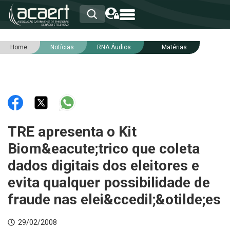
Home
Notícias
RNA Áudios
Matérias
HOME
INSTITUCIONAL
ASSOCIADOS
RCA
RNA
NOTÍCIAS
SERVIÇOS
TRE apresenta o Kit
INTEGRIDADE
Biom&eacute;trico que coleta
dados digitais dos eleitores e
evita qualquer possibilidade de
fraude nas elei&ccedil;&otilde;es
29/02/2008