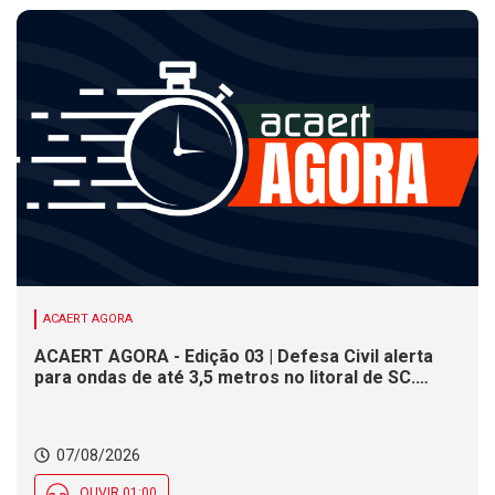
ACAERT AGORA
ACAERT AGORA - Edição 03 | Defesa Civil alerta
para ondas de até 3,5 metros no litoral de SC.
Município de SC encerra inscrições para concurso
público nesta sexta (7). Festa das Origens celebra
tradições indígenas e de imigrantes em SC
07/08/2026
OUVIR 01:00