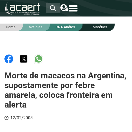
Home
Notícias
RNA Áudios
Matérias
HOME
INSTITUCIONAL
ASSOCIADOS
RCA
RNA
NOTÍCIAS
SERVIÇOS
Morte de macacos na Argentina,
INTEGRIDADE
supostamente por febre
amarela, coloca fronteira em
alerta
12/02/2008