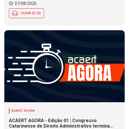
07/08/2026
Social nesta sexta (7)
OUVIR 01:00
ACAERT AGORA
ACAERT AGORA - Edição 01 | Congresso
Catarinense de Direito Administrativo termina