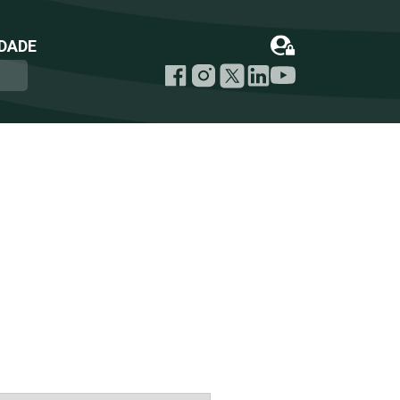
DADE
m