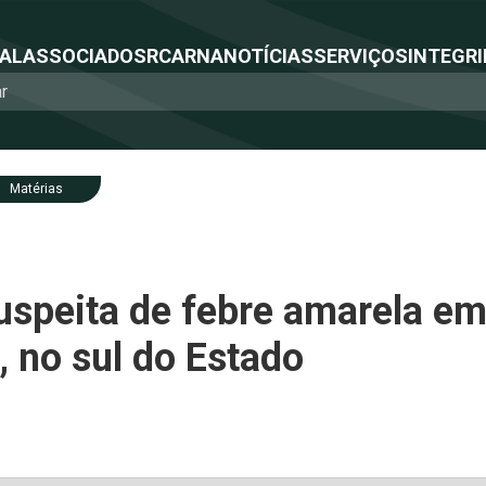
NAL
ASSOCIADOS
RCA
RNA
NOTÍCIAS
SERVIÇOS
INTEGRI
Matérias
uspeita de febre amarela e
, no sul do Estado