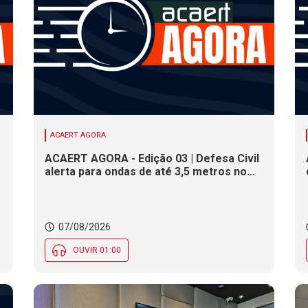
ACAERT AGORA
ACAERT AGORA - Edição 03 | Defesa Civil
alerta para ondas de até 3,5 metros no
litoral de SC. Município de SC encerra
inscrições para concurso público nesta
sexta (7). Festa das Origens celebra
tradições indígenas e de imigrantes em
07/08/2026
SC
OUVIR 01:00