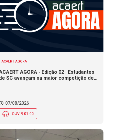
ACAERT AGORA
ACAERT AGORA - Edição 02 | Estudantes
de SC avançam na maior competição de
educação profissional do mundo. Evento
nacional de cerâmica analisa indústria em
SC. Alesc encerra inscrições para
Certificação de Responsabilidade Social
07/08/2026
nesta sexta (7)
OUVIR 01:00