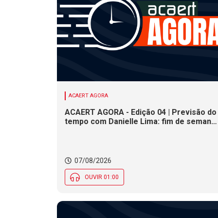
ACAERT AGORA
ACAERT AGORA - Edição 04 | Previsão do
tempo com Danielle Lima: fim de semana
terá redução nas temperaturas e chance
de temporais em SC
07/08/2026
OUVIR 01:00