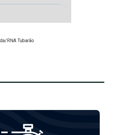
…
iada/RNA Tubarão