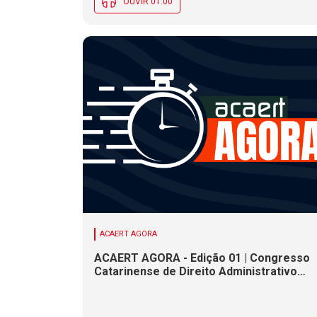
OUVIR 01:00
ACAERT AGORA
ACAERT AGORA - Edição 01 | Congresso
Catarinense de Direito Administrativo
termina nesta sexta-feira (7). Construçã
de ponte causa interdições de trânsito
em rodovia federal de SC. Chance de