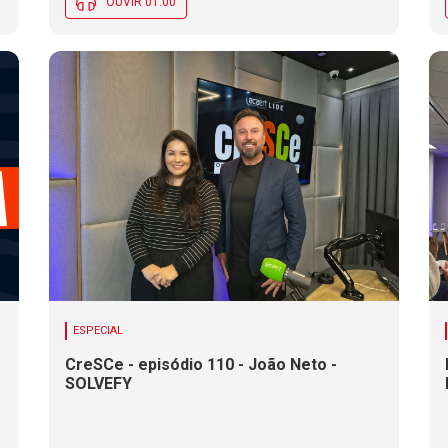
OUVIR 01:00
ESPECIAL
CreSCe - episódio 110 - João Neto -
SOLVEFY
o