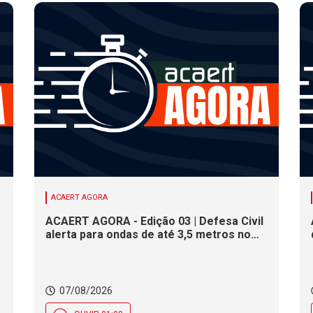
ACAERT AGORA
ACAERT AGORA - Edição 03 | Defesa Civil
alerta para ondas de até 3,5 metros no
litoral de SC. Município de SC encerra
inscrições para concurso público nesta
sexta (7). Festa das Origens celebra
tradições indígenas e de imigrantes em
07/08/2026
SC