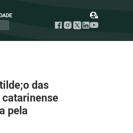
DADE
ilde;o das
 catarinense
a pela