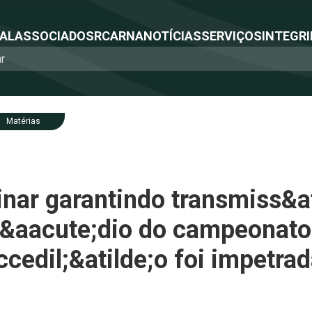
NAL
ASSOCIADOS
RCA
RNA
NOTÍCIAS
SERVIÇOS
INTEGRI
Matérias
nar garantindo transmiss&at
r&aacute;dio do campeonato
ccedil;&atilde;o foi impetrad