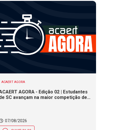
ACAERT AGORA
ACAERT AGORA - Edição 02 | Estudantes
de SC avançam na maior competição de
educação profissional do mundo. Evento
nacional de cerâmica analisa indústria em
SC. Alesc encerra inscrições para
Certificação de Responsabilidade Social
07/08/2026
nesta sexta (7)