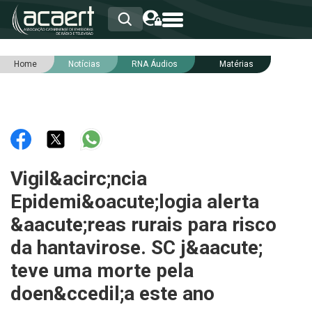
Home
Notícias
RNA Áudios
Matérias
HOME
INSTITUCIONAL
ASSOCIADOS
RCA
RNA
NOTÍCIAS
SERVIÇOS
Vigil&acirc;ncia
INTEGRIDADE
Epidemi&oacute;logia alerta
&aacute;reas rurais para risco
da hantavirose. SC j&aacute;
teve uma morte pela
doen&ccedil;a este ano