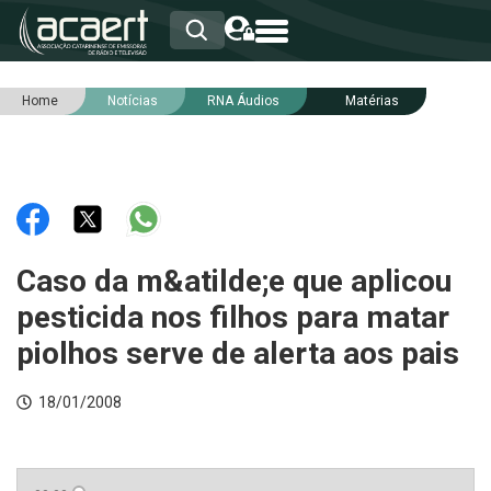
Home
Notícias
RNA Áudios
Matérias
HOME
INSTITUCIONAL
ASSOCIADOS
RCA
RNA
NOTÍCIAS
SERVIÇOS
Caso da m&atilde;e que aplicou
INTEGRIDADE
pesticida nos filhos para matar
piolhos serve de alerta aos pais
18/01/2008