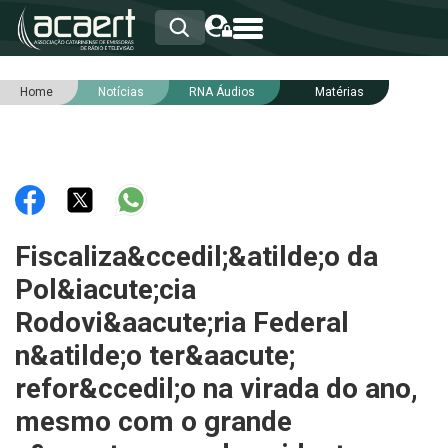
Home
Notícias
RNA Áudios
Matérias
HOME
INSTITUCIONAL
ASSOCIADOS
RCA
RNA
NOTÍCIAS
SERVIÇOS
Fiscaliza&ccedil;&atilde;o da
INTEGRIDADE
Pol&iacute;cia
Rodovi&aacute;ria Federal
n&atilde;o ter&aacute;
refor&ccedil;o na virada do ano,
mesmo com o grande