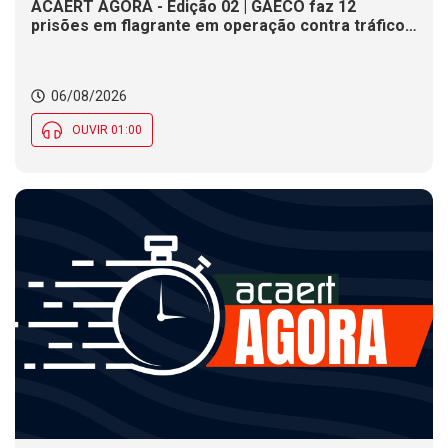
ACAERT AGORA - Edição 02 | GAECO faz 12
prisões em flagrante em operação contra tráfico
de drogas em SC. DNIT alerta para interdições a
partir desta quinta (6) em rodovia federal de SC.
Evento debate tendências da indústria nacional de
06/08/2026
cerâmica em SC
OUVIR 01:00