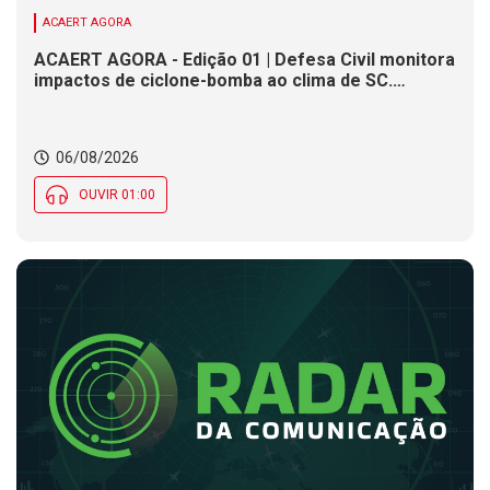
ACAERT AGORA
ACAERT AGORA - Edição 01 | Defesa Civil monitora
impactos de ciclone-bomba ao clima de SC.
SENAI/SC conclui seletivas para a maior
competição de educação profissional do mundo.
Município de SC encerra inscrições para processo
06/08/2026
seletivo nesta quinta (6)
OUVIR 01:00