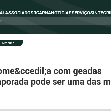
NAL
ASSOCIADOS
RCA
RNA
NOTÍCIAS
SERVIÇOS
INTEGRI
Matérias
come&ccedil;a com geadas
orada pode ser uma das m