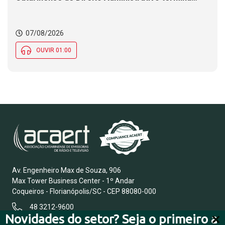
nesta sexta-feira (7). Construção de ponte causa
interdições de trânsito em rodovia federal de SC.
Chance de chuva diminui ao longo do dia, mas se
07/08/2026
mantém em parte de SC
OUVIR 01:00
Av. Engenheiro Max de Souza, 906
Max Tower Business Center - 1º Andar
Coqueiros - Florianópolis/SC - CEP 88080-000
48 3212-9600
Novidades do setor? Seja o primeiro a