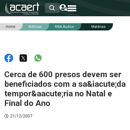
Home
Notícias
RNA Áudios
Matérias
HOME
INSTITUCIONAL
ASSOCIADOS
RCA
RNA
NOTÍCIAS
SERVIÇOS
Cerca de 600 presos devem ser
INTEGRIDADE
beneficiados com a sa&iacute;da
tempor&aacute;ria no Natal e
Final do Ano
21/12/2007