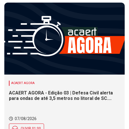
ACAERT AGORA
ACAERT AGORA - Edição 03 | Defesa Civil alerta
para ondas de até 3,5 metros no litoral de SC.
Município de SC encerra inscrições para concurso
público nesta sexta (7). Festa das Origens celebra
tradições indígenas e de imigrantes em SC
07/08/2026
OUVIR 01:00