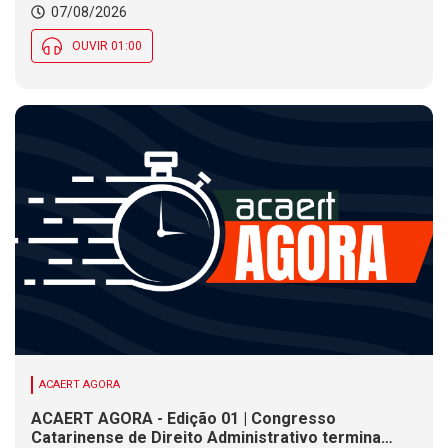
07/08/2026
Social nesta sexta (7)
OUVIR 01:00
ACAERT AGORA
ACAERT AGORA - Edição 01 | Congresso
Catarinense de Direito Administrativo termina