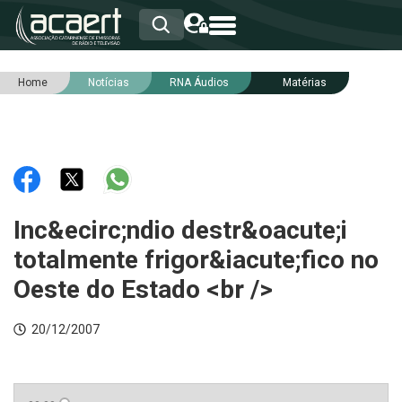
Home
Notícias
RNA Áudios
Matérias
HOME
INSTITUCIONAL
ASSOCIADOS
RCA
RNA
NOTÍCIAS
SERVIÇOS
Inc&ecirc;ndio destr&oacute;i
INTEGRIDADE
totalmente frigor&iacute;fico no
Oeste do Estado <br />
20/12/2007