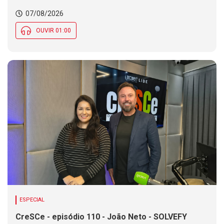
Chance de chuva diminui ao longo do dia, mas se
07/08/2026
mantém em parte de SC
OUVIR 01:00
ESPECIAL
CreSCe - episódio 110 - João Neto - SOLVEFY