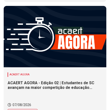
ACAERT AGORA
ACAERT AGORA - Edição 02 | Estudantes de SC
avançam na maior competição de educação
profissional do mundo. Evento nacional de
cerâmica analisa indústria em SC. Alesc encerra
inscrições para Certificação de Responsabilidade
07/08/2026
Social nesta sexta (7)