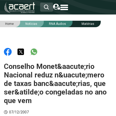
Home
Notícias
RNA Áudios
Matérias
HOME
INSTITUCIONAL
ASSOCIADOS
RCA
RNA
NOTÍCIAS
SERVIÇOS
Conselho Monet&aacute;rio
INTEGRIDADE
Nacional reduz n&uacute;mero
de taxas banc&aacute;rias, que
ser&atilde;o congeladas no ano
que vem
07/12/2007