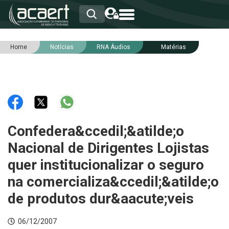
Home
Notícias
RNA Áudios
Matérias
HOME
INSTITUCIONAL
ASSOCIADOS
RCA
RNA
NOTÍCIAS
SERVIÇOS
Confedera&ccedil;&atilde;o
INTEGRIDADE
Nacional de Dirigentes Lojistas
quer institucionalizar o seguro
na comercializa&ccedil;&atilde;o
de produtos dur&aacute;veis
06/12/2007