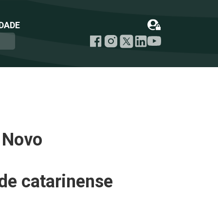
DADE
. Novo
ade catarinense