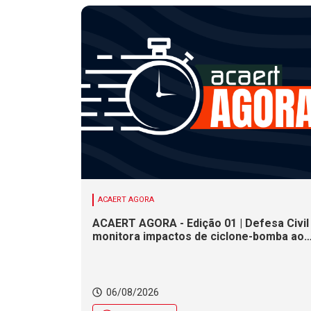
ACAERT AGORA
ACAERT AGORA - Edição 01 | Defesa Civil
monitora impactos de ciclone-bomba ao
clima de SC. SENAI/SC conclui seletivas
para a maior competição de educação
profissional do mundo. Município de SC
encerra inscrições para processo
06/08/2026
seletivo nesta quinta (6)