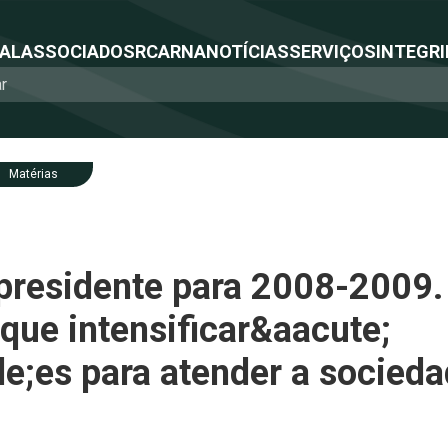
NAL
ASSOCIADOS
RCA
RNA
NOTÍCIAS
SERVIÇOS
INTEGRI
Matérias
 presidente para 2008-2009
 que intensificar&aacute;
de;es para atender a socied