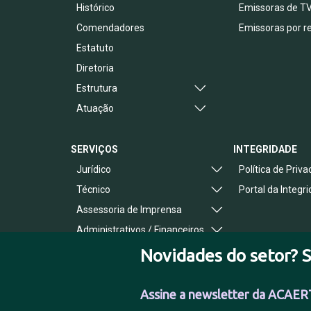
Histórico
Emissoras de T
Comendadores
Emissoras por r
Estatuto
Diretoria
Estrutura
Atuação
SERVIÇOS
INTEGRIDADE
Jurídico
Política de Priv
Técnico
Portal da Integr
Assessoria de Imprensa
Administrativos / Financeiros
Benefícios ao Associado
Novidades do setor? S
Assine a newsletter da ACAER