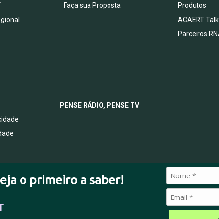
V
Faça sua Proposta
Produtos
egional
ACAERT Talk
Parceiros RN
PENSE RÁDIO, PENSE TV
acidade
idade
eja o primeiro a saber!
T
© 2026 Todos os direitos reservados.