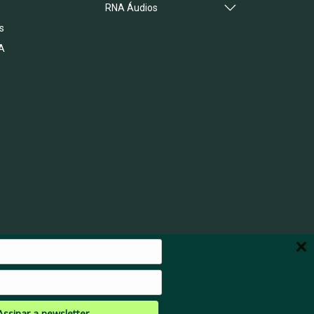
RNA Áudios
s
A
Assinar a newsletter