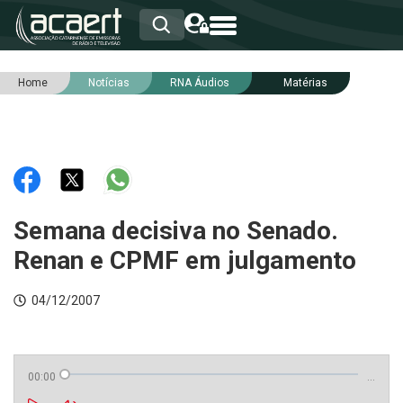
Home
Notícias
RNA Áudios
Matérias
HOME
INSTITUCIONAL
ASSOCIADOS
RCA
RNA
NOTÍCIAS
SERVIÇOS
Semana decisiva no Senado.
INTEGRIDADE
Renan e CPMF em julgamento
04/12/2007
00:00
…