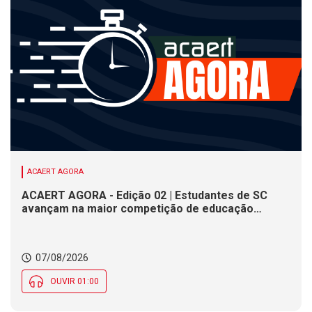
ACAERT AGORA
ACAERT AGORA - Edição 02 | Estudantes de SC
avançam na maior competição de educação
profissional do mundo. Evento nacional de
cerâmica analisa indústria em SC. Alesc encerra
inscrições para Certificação de Responsabilidade
07/08/2026
Social nesta sexta (7)
OUVIR 01:00