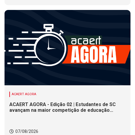
ACAERT AGORA
ACAERT AGORA - Edição 02 | Estudantes de SC
avançam na maior competição de educação
profissional do mundo. Evento nacional de
cerâmica analisa indústria em SC. Alesc encerra
inscrições para Certificação de Responsabilidade
07/08/2026
Social nesta sexta (7)