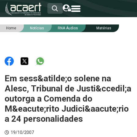
Home
Notícias
RNA Áudios
Matérias
HOME
INSTITUCIONAL
ASSOCIADOS
RCA
RNA
NOTÍCIAS
SERVIÇOS
Em sess&atilde;o solene na
INTEGRIDADE
Alesc, Tribunal de Justi&ccedil;a
outorga a Comenda do
M&eacute;rito Judici&aacute;rio
a 24 personalidades
19/10/2007