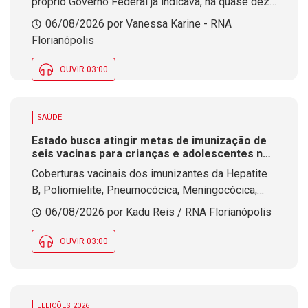
próprio Governo Federal já indicava, há quase dez
anos, a necessidade de duplicar mais de 500
06/08/2026 por Vanessa Karine - RNA
quilômetros das rodovias federais que integram
Florianópolis
os lotes de concessão em Santa Catarina.
OUVIR 03:00
SAÚDE
Estado busca atingir metas de imunização de
seis vacinas para crianças e adolescentes na
Campanha de Multivacinação
Coberturas vacinais dos imunizantes da Hepatite
B, Poliomielite, Pneumocócica, Meningocócica,
Tríplice Viral e Pentavalente ainda não atingiram
06/08/2026 por Kadu Reis / RNA Florianópolis
objetivo de contemplar 95% do público-alvo em SC
OUVIR 03:00
ELEIÇÕES 2026