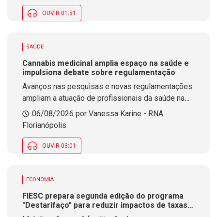
OUVIR 01:51
SAÚDE
Cannabis medicinal amplia espaço na saúde e
impulsiona debate sobre regulamentação
Avanços nas pesquisas e novas regulamentações
ampliam a atuação de profissionais da saúde na
área da cannabis medicinal. O tema estará em
06/08/2026 por Vanessa Karine - RNA
debate durante evento que será realizado na
Florianópolis
próxima semana em Florianópolis.
OUVIR 03:01
ECONOMIA
FIESC prepara segunda edição do programa
"Destarifaço" para reduzir impactos de taxas
dos EUA nas empresas de SC