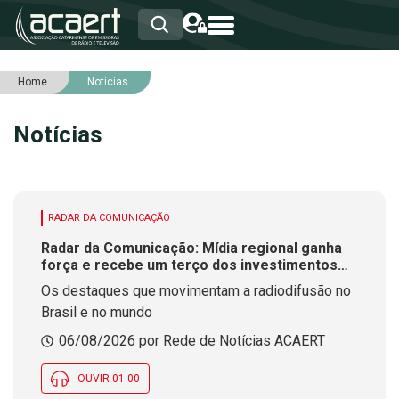
Home
Notícias
HOME
INSTITUCIONAL
Notícias
ASSOCIADOS
RCA
RNA
NOTÍCIAS
SERVIÇOS
RADAR DA COMUNICAÇÃO
INTEGRIDADE
Radar da Comunicação: Mídia regional ganha
força e recebe um terço dos investimentos
publicitários no Brasil
Os destaques que movimentam a radiodifusão no
Brasil e no mundo
06/08/2026 por Rede de Notícias ACAERT
OUVIR 01:00