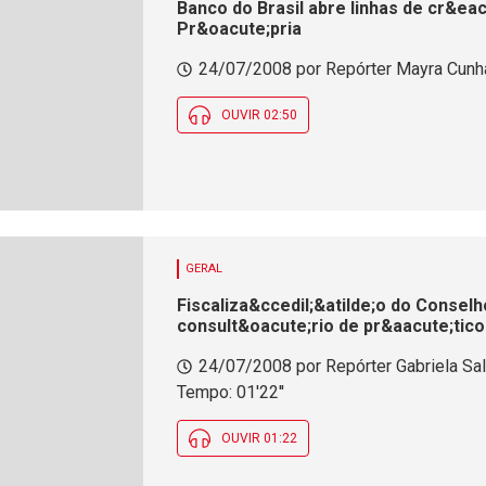
Banco do Brasil abre linhas de cr&ea
Pr&oacute;pria
24/07/2008 por Repórter Mayra Cunha 
OUVIR 02:50
GERAL
Fiscaliza&ccedil;&atilde;o do Consel
consult&oacute;rio de pr&aacute;ticos
24/07/2008 por Repórter Gabriela Sa
Tempo: 01'22''
OUVIR 01:22