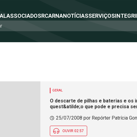
NAL
ASSOCIADOS
RCA
RNA
NOTÍCIAS
SERVIÇOS
INTEGRI
GERAL
O descarte de pilhas e baterias e os
quest&atilde;o que pode e precis
25/07/2008 por Repórter Patrícia Gom
OUVIR 02:57