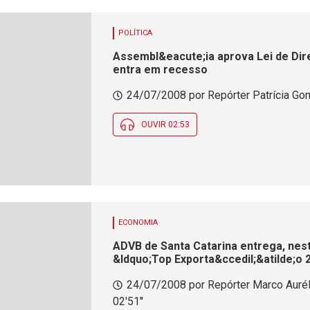
POLÍTICA
Assembl&eacute;ia aprova Lei de Dir
entra em recesso
24/07/2008 por Repórter Patrícia Gom
OUVIR 02:53
ECONOMIA
ADVB de Santa Catarina entrega, nest
&ldquo;Top Exporta&ccedil;&atilde;o
24/07/2008 por Repórter Marco Aurél
02'51''