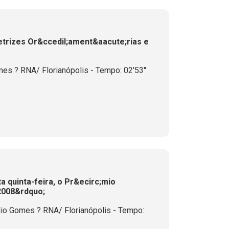
etrizes Or&ccedil;ament&aacute;rias e
es ? RNA/ Florianópolis - Tempo: 02'53''
a quinta-feira, o Pr&ecirc;mio
 2008&rdquo;
io Gomes ? RNA/ Florianópolis - Tempo: