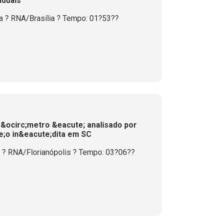
iduais
 ? RNA/Brasília ? Tempo: 01?53??
&ocirc;metro &eacute; analisado por
de;o in&eacute;dita em SC
i ? RNA/Florianópolis ? Tempo: 03?06??