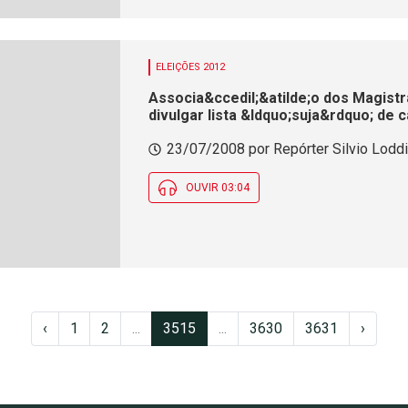
ELEIÇÕES 2012
Associa&ccedil;&atilde;o dos Magistr
divulgar lista &ldquo;suja&rdquo; de
Justi&ccedil;a
23/07/2008 por Repórter Silvio Loddi 
OUVIR 03:04
‹
1
2
...
3515
...
3630
3631
›