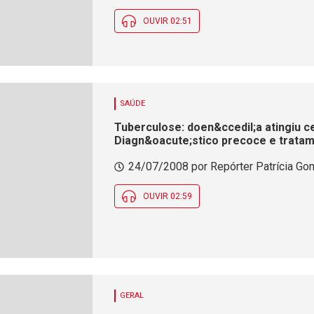
OUVIR 02:51
SAÚDE
Tuberculose: doen&ccedil;a atingiu c
Diagn&oacute;stico precoce e tratam
24/07/2008 por Repórter Patrícia Gom
OUVIR 02:59
GERAL