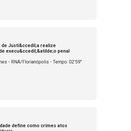
de Justi&ccedil;a realize
de execu&ccedil;&atilde;o penal
es - RNA/Florianópolis - Tempo: 02'59''
idade define como crimes atos