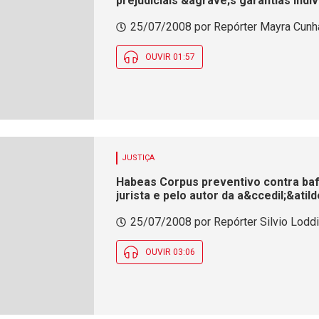
prejudiciais &agrave;s garantias indiv
25/07/2008 por Repórter Mayra Cunha
OUVIR 01:57
JUSTIÇA
Habeas Corpus preventivo contra baf
jurista e pelo autor da a&ccedil;&atil
25/07/2008 por Repórter Silvio Lodd
OUVIR 03:06