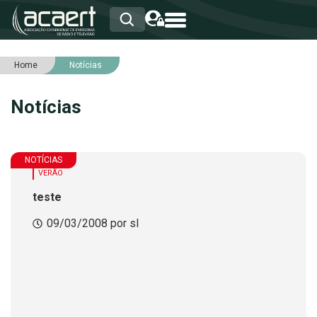
Home
Notícias
HOME
INSTITUCIONAL
Notícias
ASSOCIADOS
RCA
RNA
NOTÍCIAS
NOTÍCIAS
SERVIÇOS
VERÃO
INTEGRIDADE
teste
09/03/2008 por sl