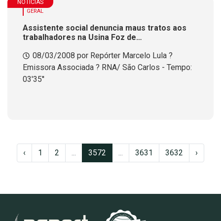
NOTÍCIAS
GERAL
Assistente social denuncia maus tratos aos
trabalhadores na Usina Foz de
Chapec&oacute;
08/03/2008 por Repórter Marcelo Lula ?
Emissora Associada ? RNA/ São Carlos - Tempo:
03'35''
‹
1
2
...
3572
...
3631
3632
›