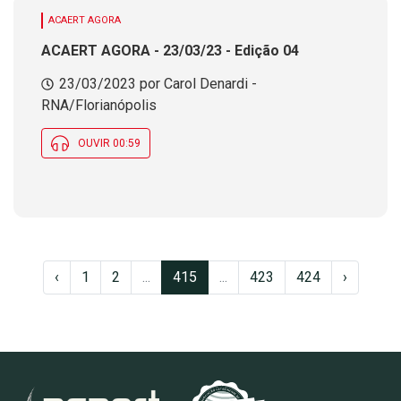
ACAERT AGORA
ACAERT AGORA - 23/03/23 - Edição 04
23/03/2023 por Carol Denardi -
RNA/Florianópolis
OUVIR 00:59
‹
1
2
...
415
...
423
424
›