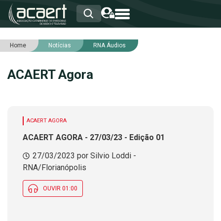
Home
Notícias
RNA Áudios
HOME
INSTITUCIONAL
ACAERT Agora
ASSOCIADOS
RCA
RNA
NOTÍCIAS
SERVIÇOS
ACAERT AGORA
INTEGRIDADE
ACAERT AGORA - 27/03/23 - Edição 01
27/03/2023 por Silvio Loddi -
RNA/Florianópolis
OUVIR 01:00