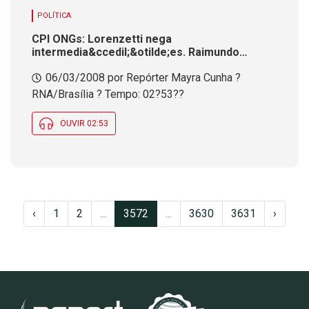
POLÍTICA
CPI ONGs: Lorenzetti nega
intermedia&ccedil;&otilde;es. Raimundo
Colombo considera depoimento
06/03/2008 por Repórter Mayra Cunha ?
insatisfat&oacute;rio
RNA/Brasília ? Tempo: 02?53??
OUVIR 02:53
‹
1
2
...
3572
...
3630
3631
›