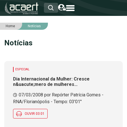
Home
Notícias
HOME
INSTITUCIONAL
Notícias
ASSOCIADOS
RCA
RNA
NOTÍCIAS
SERVIÇOS
ESPECIAL
INTEGRIDADE
Dia Internacional da Mulher: Cresce
n&uacute;mero de mulheres
respons&aacute;veis pelo sustento da
07/03/2008 por Repórter Patrícia Gomes -
fam&iacute;lia
RNA/Florianópolis - Tempo: 03'01''
OUVIR 03:01