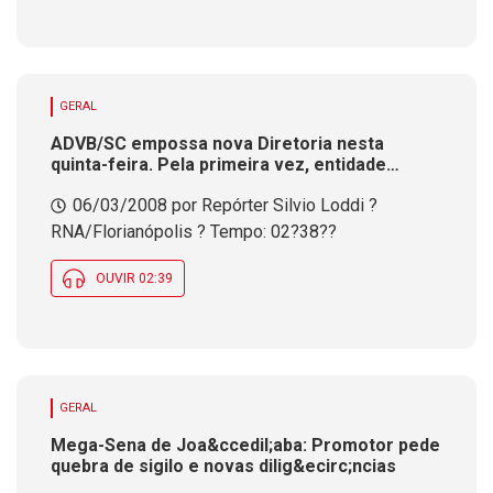
GERAL
ADVB/SC empossa nova Diretoria nesta
quinta-feira. Pela primeira vez, entidade
ser&aacute; presidida por um radiodifusor
06/03/2008 por Repórter Silvio Loddi ?
RNA/Florianópolis ? Tempo: 02?38??
OUVIR 02:39
GERAL
Mega-Sena de Joa&ccedil;aba: Promotor pede
quebra de sigilo e novas dilig&ecirc;ncias