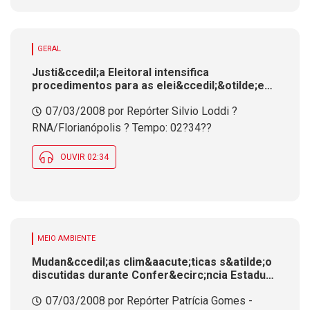
GERAL
Justi&ccedil;a Eleitoral intensifica
procedimentos para as elei&ccedil;&otilde;es
deste ano. Em pauta as normas para a
07/03/2008 por Repórter Silvio Loddi ?
propaganda e o registro de candidatos
RNA/Florianópolis ? Tempo: 02?34??
OUVIR 02:34
MEIO AMBIENTE
Mudan&ccedil;as clim&aacute;ticas s&atilde;o
discutidas durante Confer&ecirc;ncia Estadual
do Meio Ambiente na Assembl&eacute;ia
07/03/2008 por Repórter Patrícia Gomes -
Legislativa