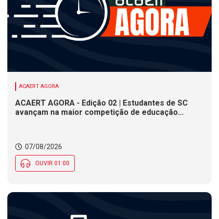
ACAERT AGORA
ACAERT AGORA - Edição 02 | Estudantes de SC
avançam na maior competição de educação
profissional do mundo. Evento nacional de
cerâmica analisa indústria em SC. Alesc encerra
inscrições para Certificação de Responsabilidade
07/08/2026
Social nesta sexta (7)
OUVIR 01:00