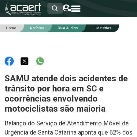
Home
Notícias
RNA Áudios
Matérias
HOME
INSTITUCIONAL
ASSOCIADOS
RCA
RNA
NOTÍCIAS
SERVIÇOS
SAMU atende dois acidentes de
INTEGRIDADE
trânsito por hora em SC e
ocorrências envolvendo
motociclistas são maioria
Balanço do Serviço de Atendimento Móvel de
Urgência de Santa Catarina aponta que 62% dos